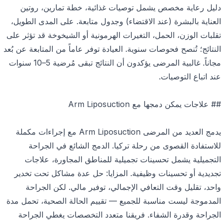
دليل رعاية مخصص يشمل توصيات غذائية، خطة تمارين، روتين
العناية بالبشرة (عند الاقتضاء) وجدول متابعة. على المدى الطويل،
تقلبات الوزن، الحمل، التغيرات الهرمونية أو الشيخوخة قد تؤثر على
النتائج؛ تُنصح فحوصات سنوية. العيادة توفر عاماً من المتابعة عن بُعد
مجاناً. غالبية المرضى يؤكدون أن النتائج تبقى مُرضية 5–10 سنوات
عند اتباع التوصيات.
## علاجات يمكن دمجها مع Arm Liposuction
يدمج العديد من المرضى Arm Liposuction مع إجراءات مكملة
للاستفادة القصوى من رحلة تركيا. الدمج الشائع في الجراحة
التجميلية يشمل تحسينات تجميلية للمناطق المجاورة، علاجات
تجديدية أو تحسينات وظيفية. المزايا: حل عدة مشاكل تحت تخدير
واحد، تقليل وقت التعافي الإجمالي، توفير مالي. لكن الجراحة
المدموجة ليست مناسبة للجميع — تقييم الحالة الصحية، تحمل مدة
الجراحة وقدرة الشفاء. فريقنا متعدد التخصصات يغطي الجراحة