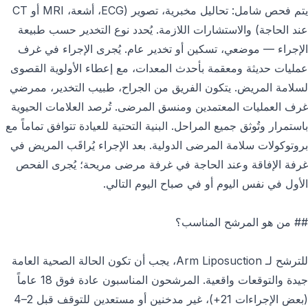
يتم فحص شامل: تحاليل مخبرية، تصوير (ECG، أشعة، MRI أو CT
عند الحاجة) والاستشارات اللازمة. يُحدد نوع التخدير حسب طبيعة
الإجراء — موضعي، تسكين أو تخدير عام. يُجرى الإجراء في غرف
عمليات حديثة ومعقمة بأحدث المعدات، مع إعطاء الأولوية القصوى
لسلامة المريض. يتكون الفريق من الجراح، طبيب التخدير، ممرضي
غرف العمليات المعتمدين ومنسق المرضى. تُرصد العلامات الحيوية
باستمرار وتُوثق جميع المراحل. البنية التحتية للعيادة تتوافق تماماً مع
بروتوكولات سلامة المرضى الدولية. بعد الإجراء يُراقَب المريض في
غرفة الإفاقة وعند الحاجة في غرفة مرضى مريحة؛ يُجرى الفحص
الأول في نفس اليوم أو في صباح اليوم التالي.
## من هو المرشح المناسب؟
للترشح لـ Arm Liposuction، يجب أن تكون الحالة الصحية العامة
جيدة والتوقعات واقعية. المرشحون المناسبون عادة فوق 18 عاماً
(بعض الإجراءات 21+)، غير مدخنين أو مستعدين للتوقف قبل 2–4