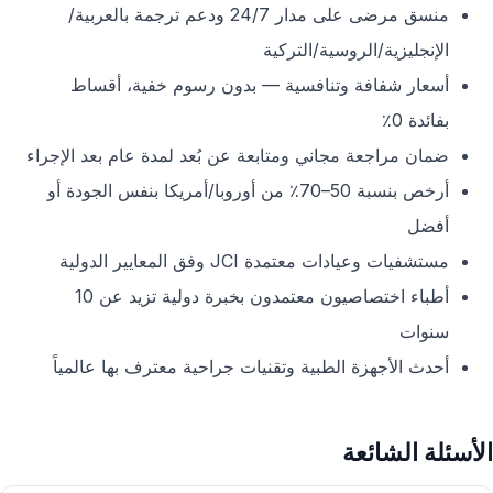
منسق مرضى على مدار 24/7 ودعم ترجمة بالعربية/
الإنجليزية/الروسية/التركية
أسعار شفافة وتنافسية — بدون رسوم خفية، أقساط
بفائدة 0٪
ضمان مراجعة مجاني ومتابعة عن بُعد لمدة عام بعد الإجراء
أرخص بنسبة 50–70٪ من أوروبا/أمريكا بنفس الجودة أو
أفضل
مستشفيات وعيادات معتمدة JCI وفق المعايير الدولية
أطباء اختصاصيون معتمدون بخبرة دولية تزيد عن 10
سنوات
أحدث الأجهزة الطبية وتقنيات جراحية معترف بها عالمياً
الأسئلة الشائعة