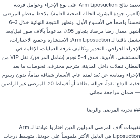
تعتمد نتائج Arm Liposuction على نوع الإجراء وعوامل فردية
(العمر، جودة البشرة، الحالة الصحية العامة). يلاحظ معظم المرضى
تحسناً واضحاً في الأسبوع الأول، وتظهر النتيجة النهائية خلال 3–6
أشهر. معدل رضا مرضانا يتجاوز 95٪، مدعوماً بآلاف صور قبل/بعد.
تشمل باقتنا لـ Arm Liposuction: الاستشارة وجميع الاختبارات،
الإجراء الجراحي، التخدير وتكاليف غرفة العمليات، الإقامة في
المستشفى، الأدوية، فندق 4–5 نجوم (شامل المرافق)، نقل VIP من
المطار، تنقلات داخل المدينة، مترجم محترف، فحوصات ما بعد
الإجراء ومتابعة عن بُعد لمدة عام. الأسعار شفافة تماماً، بدون رسوم
خفية. الدفع: نقداً، حوالة، بطاقة أو أقساط 0٪. للمرضى غير الراضين
— ضمان مراجعة مجاني.
## تجربة المرضى والرضا
تقييمات آلاف المرضى الدوليين الذين اختاروا عيادتنا لـ Arm
Liposuction هي الدليل الأكثر ملموساً على جودتنا. متوسط درجات