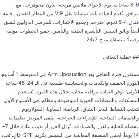
6–8 ساعات. يوم الإجراء: ملابس مريحة، بدون مجوهرات، مع
مرافق. تُقدم العيادة باقة شاملة: نقل VIP من المطار للفندق، إقامة
فندق 4–5 نجوم، مترجم وجميع الاختبارات. للمرضى الدوليين نُنسق
أيضاً وثائق السفر، التأشيرة الطبية والتأمين. جميع الخطوات موثقة
رقمياً؛ منسقك متاح 24/7.
## عملية التعافي
تستغرق فترة التعافي بعد Arm Liposuction في المتوسط 1 أسابيع.
التورم الخفيف والكدمات والحساسية طبيعية في الـ 24–48 ساعة
الأولى؛ توفر العيادة مراقبة مجانية خلال هذه الفترة. تُستخدم
المسكنات والمضادات الحيوية الموصوفة بانتظام. في الأسبوع الأول
يُتجنب النشاط البدني الشاق، الرياضة، الساونا، السولاريوم
والحمامات الساخنة. للإجراءات الجراحية، يتلقى المريض تعليمات
مفصلة للعناية بالغرز والضمادات. تُزال الغرز أو تذوب عادة خلال 7–
14 يوماً. تُحمى المنطقة المعالجة من الشمس بكريم SPF عالٍ. تُحدد