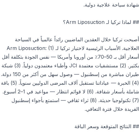
شهادة سياحة علاجية دولية.
## لماذا تركيا لـ Arm Liposuction؟
أصبحت تركيا خلال العقدين الماضيين رائداً عالمياً في السياحة
العلاجية. الأسباب الرئيسية لاختيار تركيا لـ Arm Liposuction: (1)
أسعار أقل بـ 50–70٪ من أوروبا وأمريكا — نفس الجودة بتكلفة أقل
بكثير. (2) مستشفيات معتمدة JCI وأطباء معتمدون دولياً. (3) شبكة
طيران مباشرة من إسطنبول — وصول سهل من أكثر من 150 دولة.
(4) الخبرة — عياداتنا تستقبل آلاف المرضى الدوليين سنوياً. (5) باقة
شاملة بأسعار شفافة. (6) لا قوائم انتظار — مواعيد في 1–2 أسبوع.
(7) تكنولوجيا حديثة. (8) ثراء ثقافي — استمتع بأجواء إسطنبول
الفريدة خلال فترة التعافي.
## النتائج المتوقعة وسعر الباقة