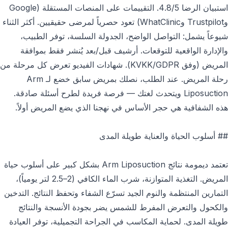
استبيان الرضا 4.8/5. التقييمات على المنصات المستقلة (Google
وTrustpilot وWhatClinic) تعود حصرياً لمرضى حقيقيين. أكثر الثناء
شيوعاً يشمل: التواصل الواضح، الجدولة السلسة، توفر الطبيب،
والإدارة الواقعية للتوقعات. أرشيف قبل/بعد يُنشر فقط بموافقة
المريض (وفق KVKK/GDPR). شهادات الفيديو تعرض كل مرحلة من
رحلة المريض. عند الطلب، نصلك بمريض سابق خضع لـ Arm
Liposuction ويتحدث لغتك — فرصة فريدة لطرح أسئلة صادقة.
هذه الشفافية هي حجر الأساس في نهجنا الذي يضع المريض أولاً.
## أسلوب الحياة والعناية طويلة المدى
تعتمد ديمومة نتائج Arm Liposuction بشكل كبير على أسلوب حياة
المريض. التغذية المتوازنة، شرب الماء الكافي (2–2.5 لتر يومياً)،
التمارين المنتظمة والنوم الجيد تسرّع الشفاء وتحفظ النتائج. التدخين
والكحول والتعرض المفرط للشمس يضر بجودة الأنسجة والنتائج
طويلة المدى. لحماية المكاسب في الجراحة التجميلية، توفر العيادة