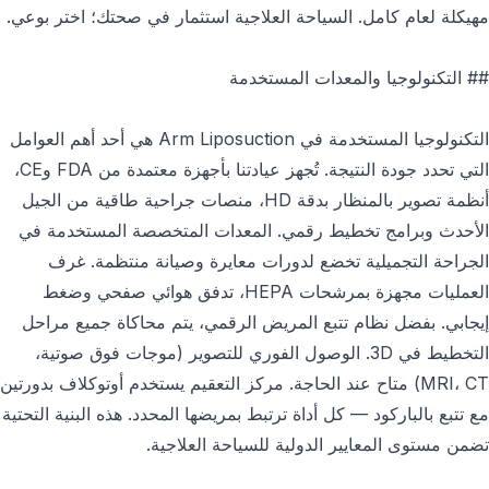
مهيكلة لعام كامل. السياحة العلاجية استثمار في صحتك؛ اختر بوعي.
## التكنولوجيا والمعدات المستخدمة
التكنولوجيا المستخدمة في Arm Liposuction هي أحد أهم العوامل
التي تحدد جودة النتيجة. تُجهز عيادتنا بأجهزة معتمدة من FDA وCE،
أنظمة تصوير بالمنظار بدقة HD، منصات جراحية طاقية من الجيل
الأحدث وبرامج تخطيط رقمي. المعدات المتخصصة المستخدمة في
الجراحة التجميلية تخضع لدورات معايرة وصيانة منتظمة. غرف
العمليات مجهزة بمرشحات HEPA، تدفق هوائي صفحي وضغط
إيجابي. بفضل نظام تتبع المريض الرقمي، يتم محاكاة جميع مراحل
التخطيط في 3D. الوصول الفوري للتصوير (موجات فوق صوتية،
MRI، CT) متاح عند الحاجة. مركز التعقيم يستخدم أوتوكلاف بدورتين
مع تتبع بالباركود — كل أداة ترتبط بمريضها المحدد. هذه البنية التحتية
تضمن مستوى المعايير الدولية للسياحة العلاجية.