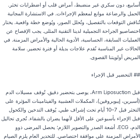
أسابيع، دون سكري غير منضبط، أمراض قلب أو اضطرابات تخثر.
الحمل والرضاعة موانع لمعظم الإجراءات. في الاستشارة المجانية
تُناقش التوقعات بالتفصيل، وتُحلل الصور، ويُوضع خطة واقعية. يختار
اختصاصيو الجراحة التجميلية لدينا التقنية المثلى. يجب الإفصاح عن
العمليات السابقة، الحساسية، الأدوية الحالية والأمراض المزمنة. في
الحالات غير المناسبة نُقدم علاجات بديلة أو فترة تحضير. سلامة
المريض أولويتنا القصوى.
## التحضير قبل الإجراء
قبل Arm Liposuction، يوصى بتحضير دقيق. تُوقف مسيلات الدم
(أسبرين، إيبوبروفين)، المكملات العشبية والفيتامينات المؤثرة على
التخثر قبل 7–10 أيام تحت إشراف طبي. يُوقف التدخين والكحول
قبل الإجراء بأسبوعين على الأقل لأنهما يضران بالشفاء. تُجرى تحاليل
الدم، ECG، أشعة الصدر والتصوير اللازم؛ يحصل المرضى ذوو
الأمراض المزمنة على موافقة اختصاصي. للتخدير العام يلزم الصيام