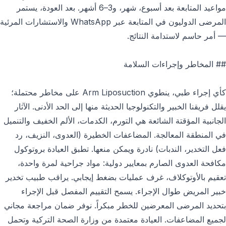
مواعيد المتابعة بعد أسبوع، شهر، و3–6 أشهر. بعد العودة، يستمر
المرضى الدوليون في المتابعة عبر WhatsApp والاستشارات المرئية
— أمر حاسم لاستدامة النتائج.
## المخاطر وإجراءات السلامة
كأي إجراء طبي، ينطوي Arm Liposuction على مخاطر محتملة؛
يقلل فريقنا الخبير والتكنولوجيا الحديثة منها إلى الحد الأدنى. الآثار
الجانبية المؤقتة الشائعة هي التورم، الكدمات، الألم الخفيف والتنميل
في المنطقة المعالجة. المضاعفات الخطيرة (العدوى، النزيف، رد
فعل التخدير، الندبات) نادرة ويمكن منعها. تطبق العيادة بروتوكول
مكافحة العدوى الصارم بمعايير دولية: مواد جراحية لمرة واحدة،
تعقيم بالأوتوكلاف، غرف عمليات بضغط إيجابي. يراقب طبيب تخدير
خبير المريض طوال الإجراء. يسمح التقييم المفصل قبل الإجراء
بتحديد المرضى المعرضين للخطر مبكراً. نوفر ضمان مراجعة مجاني
لجميع المضاعفات. العيادة معتمدة من وزارة الصحة التركية وتحمل