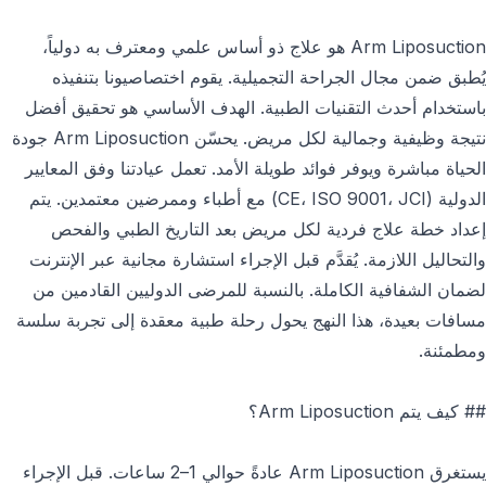
Arm Liposuction هو علاج ذو أساس علمي ومعترف به دولياً،
يُطبق ضمن مجال الجراحة التجميلية. يقوم اختصاصيونا بتنفيذه
باستخدام أحدث التقنيات الطبية. الهدف الأساسي هو تحقيق أفضل
نتيجة وظيفية وجمالية لكل مريض. يحسّن Arm Liposuction جودة
الحياة مباشرة ويوفر فوائد طويلة الأمد. تعمل عيادتنا وفق المعايير
الدولية (CE، ISO 9001، JCI) مع أطباء وممرضين معتمدين. يتم
إعداد خطة علاج فردية لكل مريض بعد التاريخ الطبي والفحص
والتحاليل اللازمة. يُقدَّم قبل الإجراء استشارة مجانية عبر الإنترنت
لضمان الشفافية الكاملة. بالنسبة للمرضى الدوليين القادمين من
مسافات بعيدة، هذا النهج يحول رحلة طبية معقدة إلى تجربة سلسة
ومطمئنة.
## كيف يتم Arm Liposuction؟
يستغرق Arm Liposuction عادةً حوالي 1–2 ساعات. قبل الإجراء