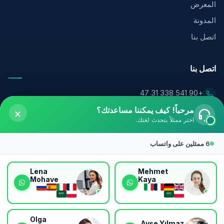
المعرض
المدونة
اتصل بنا
اتصل بنا
+90 541 338 31 47
مرحباً! كيف يمكننا مساعدتك؟
×
info@valleyclinicturkiye.com
اختر ممثلاً يتحدث لغتك.
حي شيرنفلر، شارع مريتش، مركز أوزالتين للأعمال رقم 16/3،
باهتشليفلر — إسطنبول
6 ممثلين على واتساب
تابعنا
Lena
Mehmet
Mohave
Kaya
تابع قصص المرضى والنتائج الحقيقية ونصائح الخبراء.
Olga
Ayşe Yılmaz