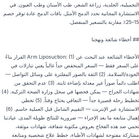
التجميلية، الجلدية، زراعة الشعر، طب الأسنان وطب العيون. في
الاستشارة المجانية نحدد الدمج الأمثل. باقات الدمج عادة توفر خصم
15–25٪ مقارنة بالتسعير المنفصل.
## أخطاء شائعة ونهجنا
الأخطاء الشائعة عند البحث عن Arm Liposuction: (1) القرار بناءً
على السعر فقط — السعر المنخفض جداً غالباً يعني تنازلات في
الجودة/السلامة. (2) الثقة بالصور المفلترة على وسائل التواصل —
اطلب دائماً صوراً غير معدلة بإضاءة ثابتة. (3) عدم التحقق من
شهادات الجراح — يمكن فحصها في سجل وزارة الصحة التركية. (4)
تخطيط رحلة قصيرة جداً — التعافي يحتاج وقتاً. (5) تخطي
الاستشارة عبر الإنترنت — التقييم الشامل قبل العملية حاسم. (6)
إهمال متابعة ما بعد الإجراء — ضرورية للنتائج طويلة المدى. عيادتنا
تحمي ضد هذه الفخاخ بعروض مكتوبة شفافة، شهادات موثقة،
مشاركة مفتوحة لشهادات الأطباء، خطط علاج شخصية ومتابعة