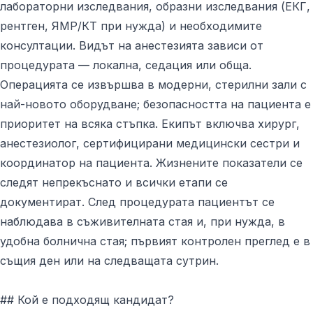
лабораторни изследвания, образни изследвания (ЕКГ,
рентген, ЯМР/КТ при нужда) и необходимите
консултации. Видът на анестезията зависи от
процедурата — локална, седация или обща.
Операцията се извършва в модерни, стерилни зали с
най-новото оборудване; безопасността на пациента е
приоритет на всяка стъпка. Екипът включва хирург,
анестезиолог, сертифицирани медицински сестри и
координатор на пациента. Жизнените показатели се
следят непрекъснато и всички етапи се
документират. След процедурата пациентът се
наблюдава в съживителната стая и, при нужда, в
удобна болнична стая; първият контролен преглед е в
същия ден или на следващата сутрин.
## Кой е подходящ кандидат?