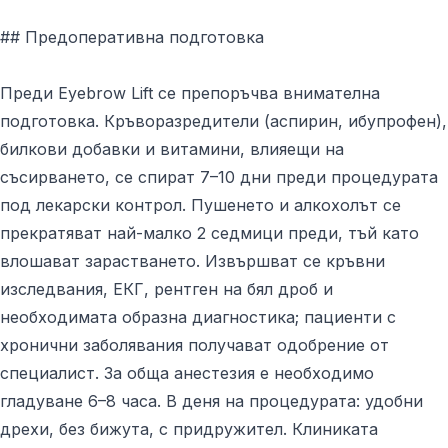
## Предоперативна подготовка
Преди Eyebrow Lift се препоръчва внимателна
подготовка. Кръворазредители (аспирин, ибупрофен),
билкови добавки и витамини, влияещи на
съсирването, се спират 7–10 дни преди процедурата
под лекарски контрол. Пушенето и алкохолът се
прекратяват най-малко 2 седмици преди, тъй като
влошават зарастването. Извършват се кръвни
изследвания, ЕКГ, рентген на бял дроб и
необходимата образна диагностика; пациенти с
хронични заболявания получават одобрение от
специалист. За обща анестезия е необходимо
гладуване 6–8 часа. В деня на процедурата: удобни
дрехи, без бижута, с придружител. Клиниката