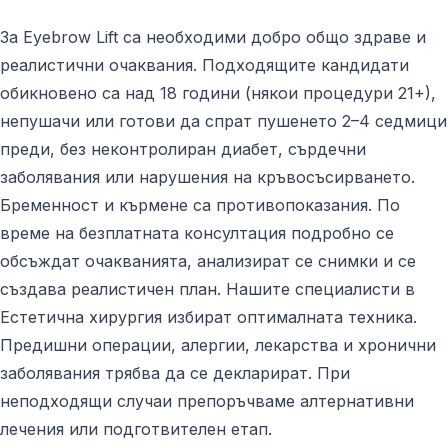
За Eyebrow Lift са необходими добро общо здраве и
реалистични очаквания. Подходящите кандидати
обикновено са над 18 години (някои процедури 21+),
непушачи или готови да спрат пушенето 2–4 седмици
преди, без неконтролиран диабет, сърдечни
заболявания или нарушения на кръвосъсирването.
Бременност и кърмене са противопоказания. По
време на безплатната консултация подробно се
обсъждат очакванията, анализират се снимки и се
създава реалистичен план. Нашите специалисти в
Естетична хирургия избират оптималната техника.
Предишни операции, алергии, лекарства и хронични
заболявания трябва да се декларират. При
неподходящи случаи препоръчваме алтернативни
лечения или подготвителен етап.