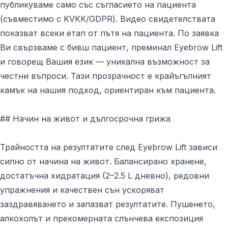
публикуваме само със съгласието на пациента
(съвместимо с KVKK/GDPR). Видео свидетелствата
показват всеки етап от пътя на пациента. По заявка
Ви свързваме с бивш пациент, преминал Eyebrow Lift
и говорещ Вашия език — уникална възможност за
честни въпроси. Тази прозрачност е крайъгълният
камък на нашия подход, ориентиран към пациента.
## Начин на живот и дългосрочна грижа
Трайността на резултатите след Eyebrow Lift зависи
силно от начина на живот. Балансирано хранене,
достатъчна хидратация (2–2.5 L дневно), редовни
упражнения и качествен сън ускоряват
заздравяването и запазват резултатите. Пушенето,
алкохолът и прекомерната слънчева експозиция