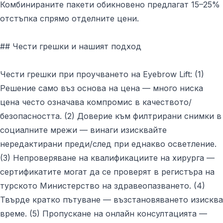
Комбинираните пакети обикновено предлагат 15–25%
отстъпка спрямо отделните цени.
## Чести грешки и нашият подход
Чести грешки при проучването на Eyebrow Lift: (1)
Решение само въз основа на цена — много ниска
цена често означава компромис в качеството/
безопасността. (2) Доверие към филтрирани снимки в
социалните мрежи — винаги изисквайте
нередактирани преди/след при еднакво осветление.
(3) Непроверяване на квалификациите на хирурга —
сертификатите могат да се проверят в регистъра на
турското Министерство на здравеопазването. (4)
Твърде кратко пътуване — възстановяването изисква
време. (5) Пропускане на онлайн консултацията —