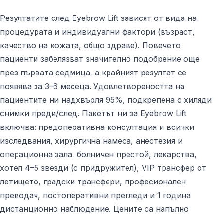
Резултатите след Eyebrow Lift зависят от вида на
процедурата и индивидуални фактори (възраст,
качество на кожата, общо здраве). Повечето
пациенти забелязват значително подобрение още
през първата седмица, а крайният резултат се
появява за 3–6 месеца. Удовлетвореността на
пациентите ни надхвърля 95%, подкрепена с хиляди
снимки преди/след. Пакетът ни за Eyebrow Lift
включва: предоперативна консултация и всички
изследвания, хирургична намеса, анестезия и
операционна зала, болничен престой, лекарства,
хотел 4–5 звезди (с придружител), VIP трансфер от
летището, градски трансфери, професионален
преводач, постоперативни прегледи и 1 година
дистанционно наблюдение. Цените са напълно