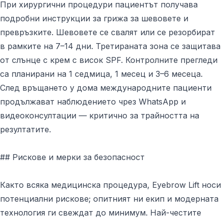
При хирургични процедури пациентът получава
подробни инструкции за грижа за шевовете и
превръзките. Шевовете се свалят или се резорбират
в рамките на 7–14 дни. Третираната зона се защитава
от слънце с крем с висок SPF. Контролните прегледи
са планирани на 1 седмица, 1 месец и 3–6 месеца.
След връщането у дома международните пациенти
продължават наблюдението чрез WhatsApp и
видеоконсултации — критично за трайността на
резултатите.
## Рискове и мерки за безопасност
Както всяка медицинска процедура, Eyebrow Lift носи
потенциални рискове; опитният ни екип и модерната
технология ги свеждат до минимум. Най-честите