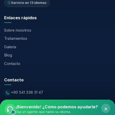
Servicio en 13 idiomas
Enlaces rápidos
Sobre nosotros
Tratamientos
Galería
Blog
Contacto
Contacto
+90 541 338 31 47
info@valleyclinicturkiye.com
¡Bienvenido! ¿Cómo podemos ayudarle?
×
Şirinevler Neighborhood, Meriç Street, Özaltın Business
Elija un agente que hable su idioma.