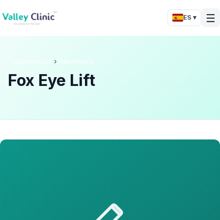
☰
ES ▾
Tratamientos
›
Aesthetics
Fox Eye Lift