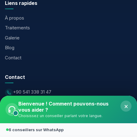
Liens rapides
À propos
Traitements
Galerie
Blog
Contact
Contact
+90 541 338 31 47
info@valleyclinicturkiye.com
Bienvenue ! Comment pouvons-nous
×
vous aider ?
Şirinevler Neighborhood, Meriç Street, Özaltın Business
Choisissez un conseiller parlant votre langue.
Center No:16/3, Bahçelievler — Istanbul
6 conseillers sur WhatsApp