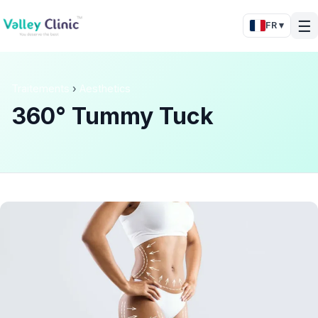
☰
FR ▾
Traitements
›
Aesthetics
360° Tummy Tuck