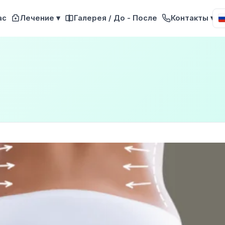
ас
Лечение ▾
Галерея / До - После
Контакты ▾