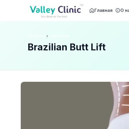
Главная
О н
Лечение
›
Aesthetics
Brazilian Butt Lift