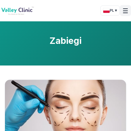
☰
PL ▾
Zabiegi