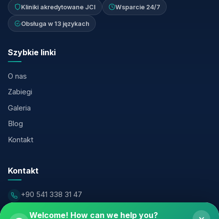
Kliniki akredytowane JCI
Wsparcie 24/7
Obsługa w 13 językach
Szybkie linki
O nas
Zabiegi
Galeria
Blog
Kontakt
Kontakt
+90 541 338 31 47
info@valleyclinicturkiye.com
Welcome! How can we help you?
×