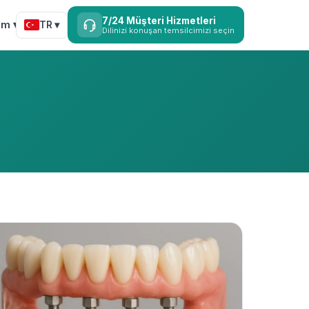
7/24 Müşteri Hizmetleri
şim ▾
TR ▾
Dilinizi konuşan temsilcimizi seçin