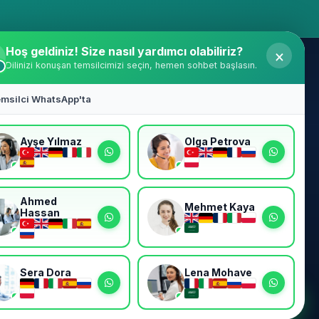
Hoş geldiniz! Size nasıl yardımcı olabiliriz?
×
Dilinizi konuşan temsilcimizi seçin, hemen sohbet başlasın.
Bizi Takip Edin
emsilci WhatsApp'ta
Hasta hikayelerini, gerçek sonuçları ve
uzman ipuçlarını takip edin.
Ayşe Yılmaz
Olga Petrova
com
 Özaltın
ievler
Ahmed
Mehmet Kaya
Hassan
Sera Dora
Lena Mohave
Sağlığınız için titizlikle hazırlandı