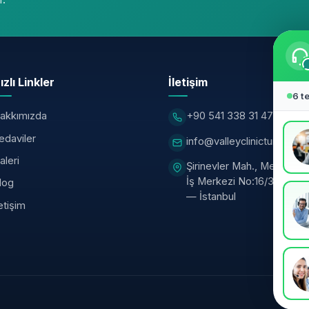
ızlı Linkler
İletişim
6 t
akkımızda
+90 541 338 31 47
edaviler
info@valleyclinicturkiye.
aleri
Şirinevler Mah., Meriç Sk.,
İş Merkezi No:16/3, Bahçel
log
— İstanbul
letişim