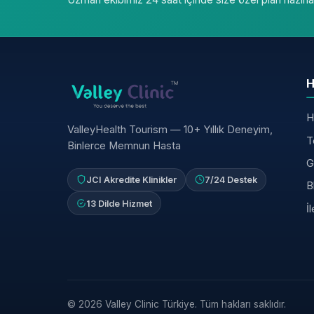
H
H
ValleyHealth Tourism — 10+ Yıllık Deneyim,
T
Binlerce Memnun Hasta
G
JCI Akredite Klinikler
7/24 Destek
B
13 Dilde Hizmet
İ
© 2026 Valley Clinic Türkiye. Tüm hakları saklıdır.