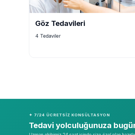
Göz Tedavileri
4 Tedaviler
✦ 7/24 ÜCRETSIZ KONSÜLTASYON
Tedavi yolculuğunuza bugün
Uzman ekibimiz 24 saat içinde size özel plan hazırla