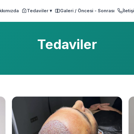
kkımızda
Tedaviler ▾
Galeri / Öncesi - Sonrası
İleti
Tedaviler