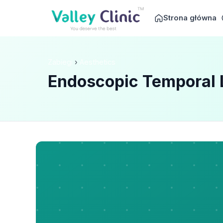
Strona główna
Zabiegi
›
Aesthetics
Endoscopic Temporal L