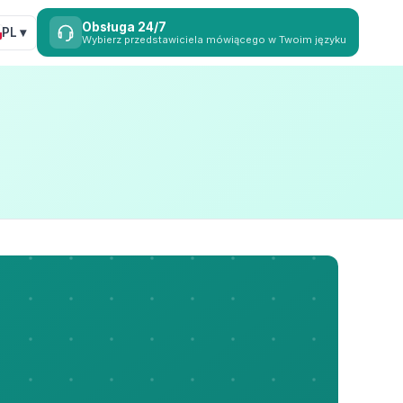
Obsługa 24/7
PL ▾
Wybierz przedstawiciela mówiącego w Twoim języku