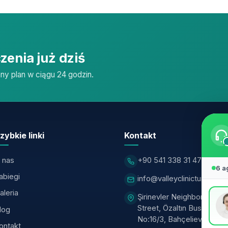
zenia już dziś
ny plan w ciągu 24 godzin.
zybkie linki
Kontakt
 nas
+90 541 338 31 47
6 a
abiegi
info@valleyclinicturkiye.
aleria
Şirinevler Neighborhood, 
Street, Özaltın Business 
log
No:16/3, Bahçelievler — I
ontakt