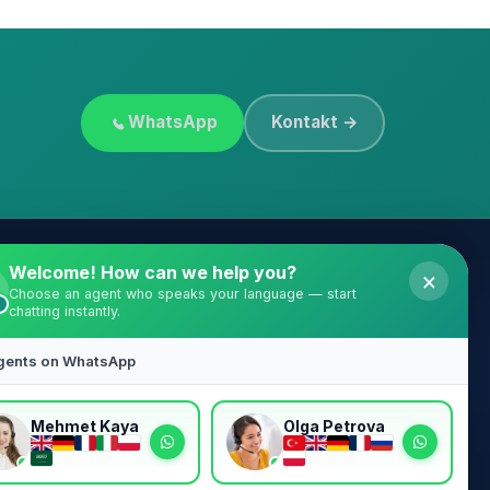
WhatsApp
Kontakt →
Welcome! How can we help you?
×
Obserwuj nas
Choose an agent who speaks your language — start
chatting instantly.
Śledź historie pacjentów, prawdziwe
gents on WhatsApp
wyniki i porady ekspertów.
com
Meriç
Mehmet Kaya
Olga Petrova
Center
stanbul