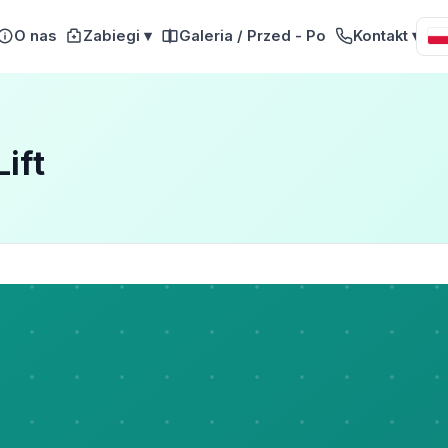
O nas
Zabiegi ▾
Galeria / Przed - Po
Kontakt ▾
ift